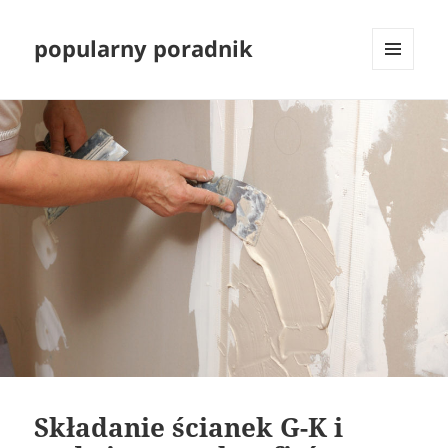
popularny poradnik
MENU
I
WIDGETY
Składanie ścianek G-K i