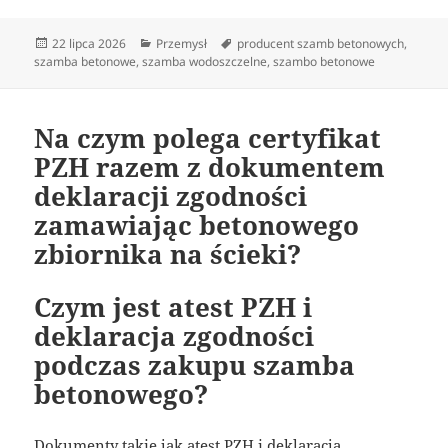
Data
Kategorie
Tagi
22 lipca 2026
Przemysł
producent szamb betonowych
,
publikacji
szamba betonowe
,
szamba wodoszczelne
,
szambo betonowe
Na czym polega certyfikat
PZH razem z dokumentem
deklaracji zgodności
zamawiając betonowego
zbiornika na ścieki?
Czym jest atest PZH i
deklaracja zgodności
podczas zakupu szamba
betonowego?
Dokumenty takie jak atest PZH i deklaracja