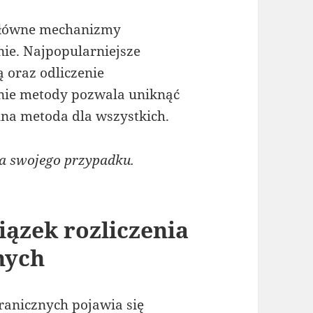
główne mechanizmy
ie. Najpopularniejsze
ą oraz odliczenie
nie metody pozwala uniknąć
alna metoda dla wszystkich.
la swojego przypadku.
ązek rozliczenia
nych
anicznych pojawia się