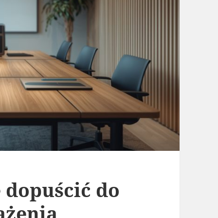
e dopuścić do
ążenia