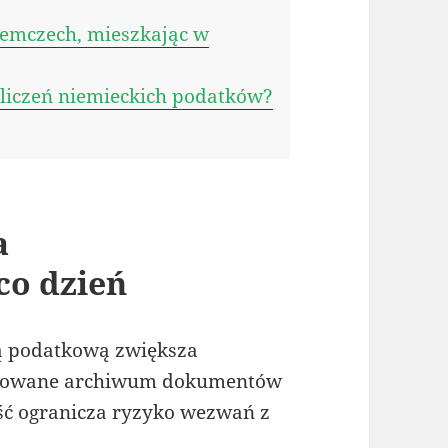
iemczech, mieszkając w
liczeń niemieckich podatków?
a
co dzień
ą podatkową zwiększa
dkowane archiwum dokumentów
ść ogranicza ryzyko wezwań z