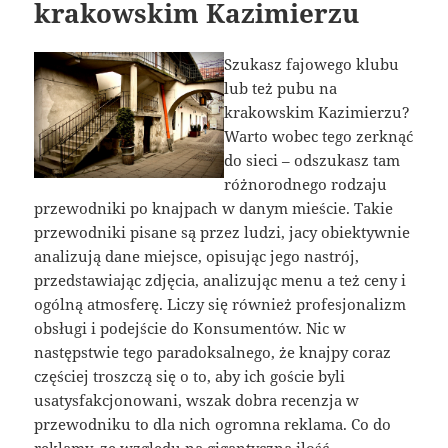
krakowskim Kazimierzu
Szukasz fajowego klubu
lub też pubu na
krakowskim Kazimierzu?
Warto wobec tego zerknąć
do sieci – odszukasz tam
różnorodnego rodzaju
przewodniki po knajpach w danym mieście. Takie
przewodniki pisane są przez ludzi, jacy obiektywnie
analizują dane miejsce, opisując jego nastrój,
przedstawiając zdjęcia, analizując menu a też ceny i
ogólną atmosferę. Liczy się również profesjonalizm
obsługi i podejście do Konsumentów. Nic w
następstwie tego paradoksalnego, że knajpy coraz
częściej troszczą się o to, aby ich goście byli
usatysfakcjonowani, wszak dobra recenzja w
przewodniku to dla nich ogromna reklama. Co do
reklamy, ze względu na gigantyczną ilość