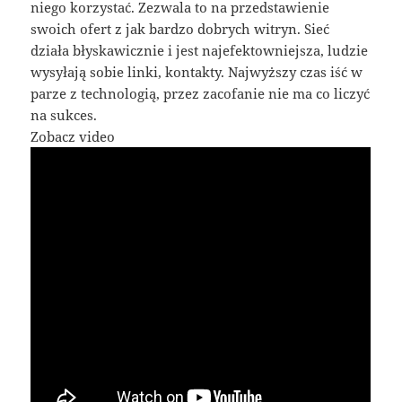
niego korzystać. Zezwala to na przedstawienie
swoich ofert z jak bardzo dobrych witryn. Sieć
działa błyskawicznie i jest najefektowniejsza, ludzie
wysyłają sobie linki, kontakty. Najwyższy czas iść w
parze z technologią, przez zacofanie nie ma co liczyć
na sukces.
Zobacz video