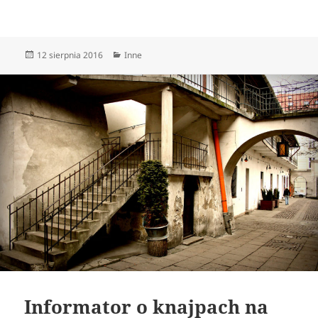
Data
Kategorie
12 sierpnia 2016
Inne
publikacji
Informator o knajpach na