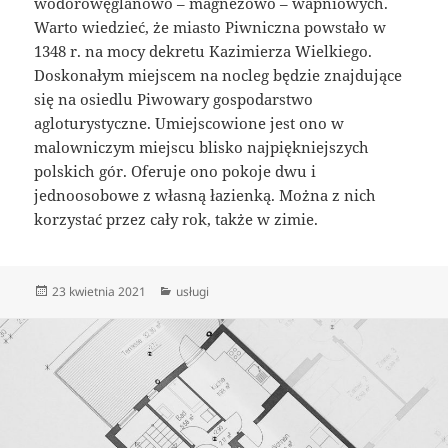
wodorowęglanowo – magnezowo – wapniowych.
Warto wiedzieć, że miasto Piwniczna powstało w
1348 r. na mocy dekretu Kazimierza Wielkiego.
Doskonałym miejscem na nocleg będzie znajdujące
się na osiedlu Piwowary gospodarstwo
agloturystyczne. Umiejscowione jest ono w
malowniczym miejscu blisko najpiękniejszych
polskich gór. Oferuje ono pokoje dwu i
jednoosobowe z własną łazienką. Można z nich
korzystać przez cały rok, także w zimie.
Data
Kategorie
23 kwietnia 2021
usługi
publikacji