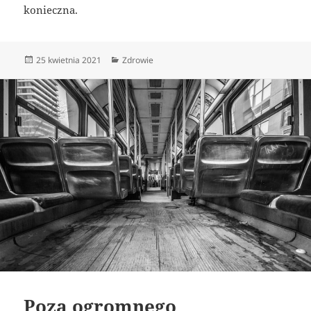
konieczna.
Data
Kategorie
25 kwietnia 2021
Zdrowie
publikacji
Poza ogromnego