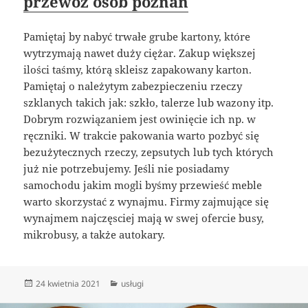
przewóz osób poznań
Pamiętaj by nabyć trwałe grube kartony, które
wytrzymają nawet duży ciężar. Zakup większej
ilości taśmy, którą skleisz zapakowany karton.
Pamiętaj o należytym zabezpieczeniu rzeczy
szklanych takich jak: szkło, talerze lub wazony itp.
Dobrym rozwiązaniem jest owinięcie ich np. w
ręczniki. W trakcie pakowania warto pozbyć się
bezużytecznych rzeczy, zepsutych lub tych których
już nie potrzebujemy. Jeśli nie posiadamy
samochodu jakim mogli byśmy przewieść meble
warto skorzystać z wynajmu. Firmy zajmujące się
wynajmem najczęsciej mają w swej ofercie busy,
mikrobusy, a także autokary.
Data
Kategorie
24 kwietnia 2021
usługi
publikacji