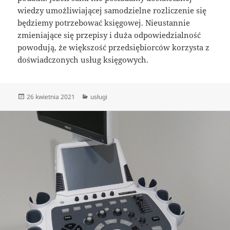
wiedzy umożliwiającej samodzielne rozliczenie się
będziemy potrzebować księgowej. Nieustannie
zmieniające się przepisy i duża odpowiedzialność
powodują, że większość przedsiębiorców korzysta z
doświadczonych usług księgowych.
Data
Kategorie
26 kwietnia 2021
usługi
publikacji