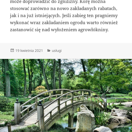
może doprowadzić do zgnilizny. Korę można
stosować zarówno na nowo zakładanych rabatach,
jak i na już istniejących. Jeśli zabieg ten pragniemy
wykonać wraz zakładaniem ogrodu warto również
zastanowić się nad wyłożeniem agrowłókniny.
Data
Kategorie
19 kwietnia 2021
usługi
publikacji