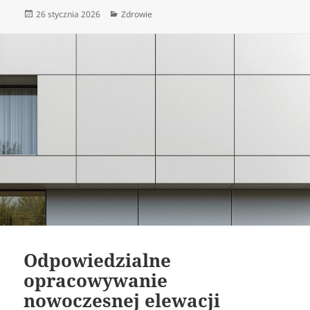
Data
Kategorie
26 stycznia 2026
Zdrowie
publikacji
Odpowiedzialne
opracowywanie
nowoczesnej elewacji