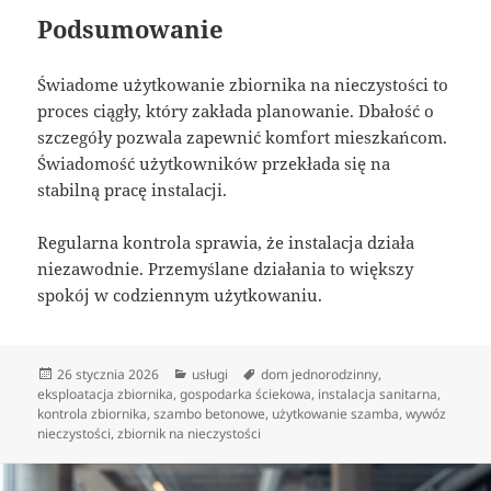
Podsumowanie
Świadome użytkowanie zbiornika na nieczystości to
proces ciągły, który zakłada planowanie. Dbałość o
szczegóły pozwala zapewnić komfort mieszkańcom.
Świadomość użytkowników przekłada się na
stabilną pracę instalacji.
Regularna kontrola sprawia, że instalacja działa
niezawodnie. Przemyślane działania to większy
spokój w codziennym użytkowaniu.
Data
Kategorie
Tagi
26 stycznia 2026
usługi
dom jednorodzinny
,
publikacji
eksploatacja zbiornika
,
gospodarka ściekowa
,
instalacja sanitarna
,
kontrola zbiornika
,
szambo betonowe
,
użytkowanie szamba
,
wywóz
nieczystości
,
zbiornik na nieczystości